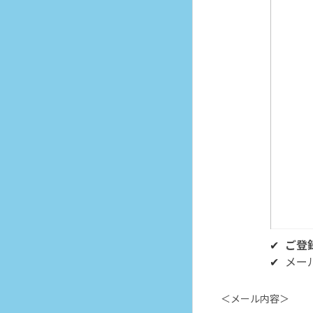
ご登
メー
＜メール内容＞