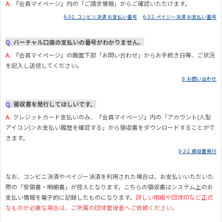
A.
『
会員マイページ』内の「ご請求情報」からご確認いただけます。
6-3-1. コンビニ決済 お支払い番号
6-3-2. ペイジー決済 お支払い番号
Q.
バーチャル口座の支払いの番号がわかりません。
A.
『
会員マイページ』の画面下部「お問い合わせ」からお手続き日等、ご状況
を記入し送信してください。
9. お問い合わせ
Q.
領収書を発行してほしいです。
A.
クレジットカード支払いのみ、『会員マイページ』内の「アカウント(人型
アイコン)＞お支払い履歴を確認する」から領収書をダウンロードすることがで
きます。
8-2-2. 領収書発行
なお、コンビニ決済やペイジー決済を利用された場合は、お支払いいただいた
際の「受領書・明細書」が控えとなります。こちらの領収書はシステム上のお
支払い情報を電子的に記録したものになります。
詳しい明細や団体印など正式
なものが必要な場合は、ご所属の団体管理者へご依頼ください。