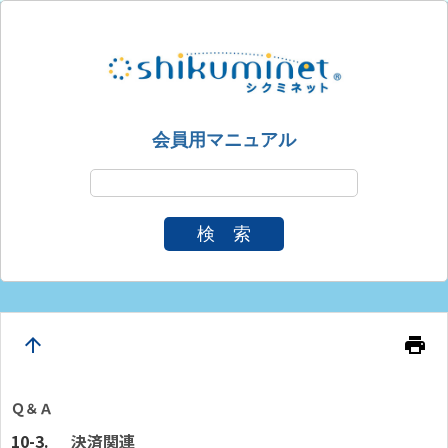
会員用マニュアル
検 索
arrow_upward
print
Ｑ＆Ａ
決済関連