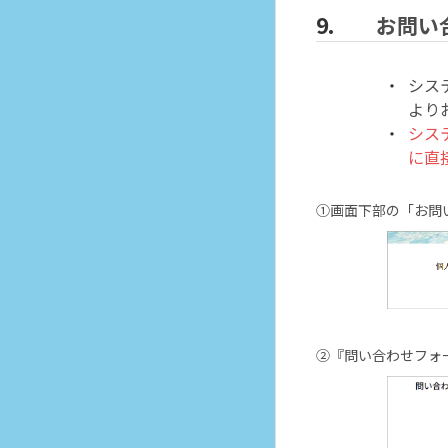
お問い
シス
より
シス
に直
①画面下部の「お問
②『問い合わせフォ