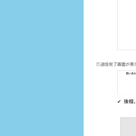
⑦送信完了画面が表
後程