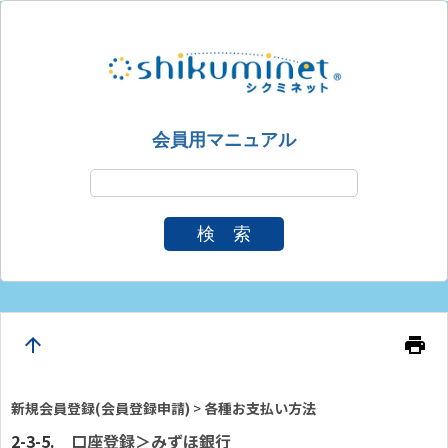
会員用マニュアル
検 索
arrow_upward
print
新規会員登録(会員登録申請)
>
各種お支払い方法
口座登録＞みずほ銀行